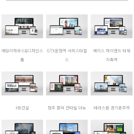
예담리하우스&디자인스
GTX운정역 서희스타힐
에이스 하이엔드 타워
톰
스
지축역
HB건설
청주 흥덕 칸타빌 더뉴
테라스원 경기광주역