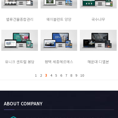
밸류건물종합관리
웨이블런트 양양
국수나무
유니크 센트럴 봉담
평택 세종헤르메스
해운대 디엘본
1
2
3
4
5
6
7
8
9
10
ABOUT COMPANY