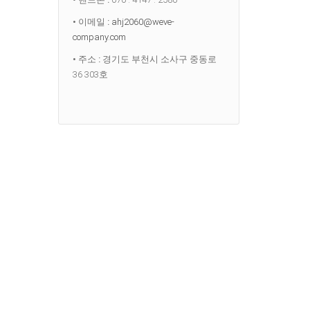
• 이메일 :
ahj2060@weve-
company.com
• 주소 :
경기도 부천시 소사구 중동로
36 303호