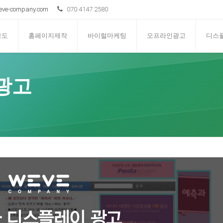
ve-company.com
070.4147.2580
보도
홈페이지제작
바이럴마케팅
오프라인광고
디스
광고